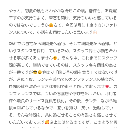
やっと、初夏の風もさわやかな今日この頃。皆様も、お洗濯
干すのが気持ちよく、車窓を開け、気持ちいいと感じている
のではないでしょうか
さて、今回は月に１度のカンファレ
ンスについて、小話をお届けしたいと思います
CHATでは自宅から訪問先へ直行、そして訪問先から直帰。と
いうスタンスを採用しているため、スタッフ同士が顔を合わ
せる事が多くありません
。そんな中、これまでにスタッフ
間が楽しく、継続できているのは、スタッフ各々個性の良さ
が一番ですが
やはり「同じ釜の飯を食う」ではないです
が、月に１度、ランチを兼ねてのカンファレンスの機会が、
仲間の絆を深める大きな要因であると感じております
。カ
ンファレンスでは、互いの看護感や学びを出し合い、利用者
様へ最良のサービス提供を検討。その後、ランチしながら雑
談＝CHATしているなかで、互いを知り、笑い、激励してい
る。そんな時間を、共に過ごせることの有難さを感じさせて
いただいております
以上にはなるのですが、このような雰