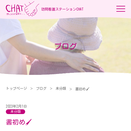
訪問看護ステーションCHAT
ブログ
トップページ
ブログ
未分類
書初め🖌
2023年2月1日
未分類
書初め🖌